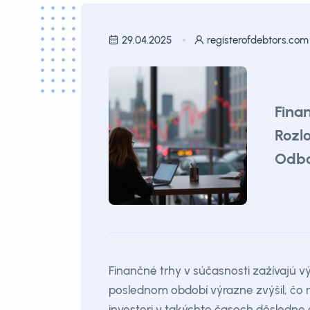
29.04.2025
registerofdebtors.com
Finan
Rozlo
Odbo
Finančné trhy v súčasnosti zažívajú výr
poslednom období výrazne zvýšil, čo n
investori v takýchto časoch dôsledne d