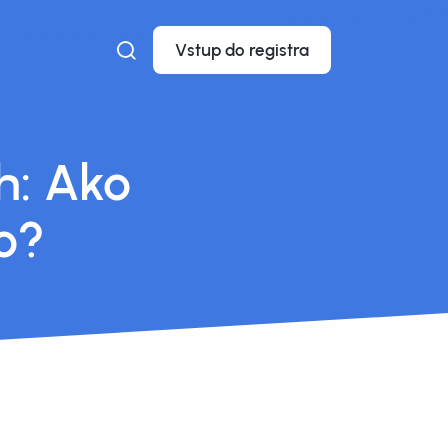
Vstup do registra
h: Ako
io?