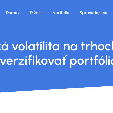
Domov
Dlžníci
Veritelia
Spravodajstvo
á volatilita na trhoc
verzifikovať portfól