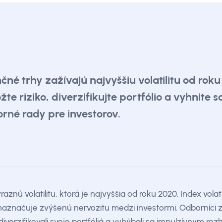
čné trhy zažívajú najvyššiu volatilitu od rok
žte riziko, diverzifikujte portfólio a vyhnit
rné rady pre investorov.
aznú volatilitu, ktorá je najvyššia od roku 2020. Index volat
aznačuje zvýšenú nervozitu medzi investormi. Odborníci z 
iverzifikovali svoje portfóliá a vyhýbali sa impulzívnym ro