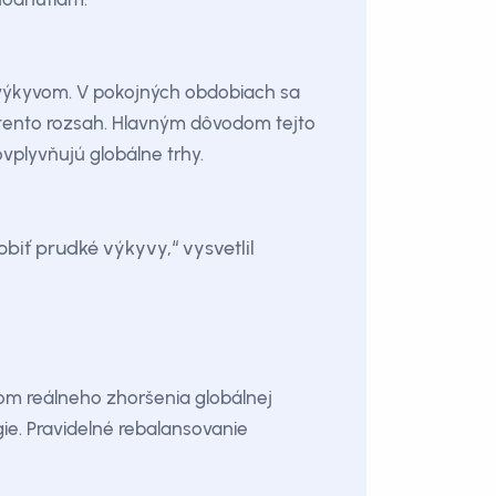
 výkyvom. V pokojných obdobiach sa
 tento rozsah. Hlavným dôvodom tejto
vplyvňujú globálne trhy.
iť prudké výkyvy,“ vysvetlil
zom reálneho zhoršenia globálnej
ie. Pravidelné rebalansovanie