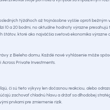
posledných týždňoch až trojnásobne vyššie oproti bežným
edzi 10 a 20 bodmi, no aktuálne hodnoty výrazne presahujú
ch štátov, ktoré ako najväčšia svetová ekonomika výrazne o
právy z Bieleho domu. Každé nové vyhlásenie môže spôsob
i Across Private Investments.
ľajú, či sú tieto výkyvy len dočasnou reakciou, alebo odra
účajú zachovať chladnú hlavu a držať sa dlhodobej stratég
ovými prvkami pre zmiernenie rizík.