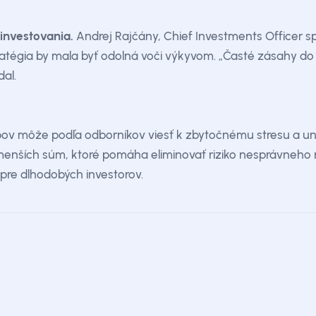
 investovania.
Andrej Rajčány, Chief Investments Officer sp
atégia by mala byť odolná voči výkyvom. „Časté zásahy do 
al.
v môže podľa odborníkov viesť k zbytočnému stresu a un
enších súm, ktoré pomáha eliminovať riziko nesprávneho n
pre dlhodobých investorov.