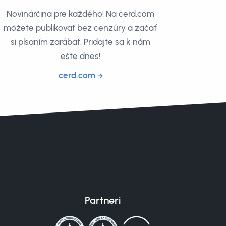
Novinárčina pre každého! Na cerd.com
môžete publikovať bez cenzúry a začať
si písaním zarábať. Pridajte sa k nám
ešte dnes!
cerd.com
Partneri