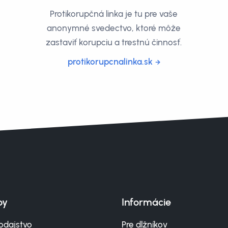
Protikorupčná linka je tu pre vaše
anonymné svedectvo, ktoré môže
zastaviť korupciu a trestnú činnosť.
protikorupcnalinka.sk
by
Informácie
odajstvo
Pre dlžníkov