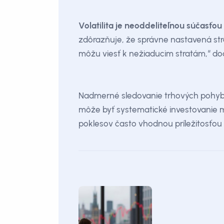
Volatilita je neoddeliteľnou súčasťou
zdôrazňuje, že správne nastavená str
môžu viesť k nežiaducim stratám,“ dod
Nadmerné sledovanie trhových pohybo
môže byť systematické investovanie m
poklesov často vhodnou príležitosťou 