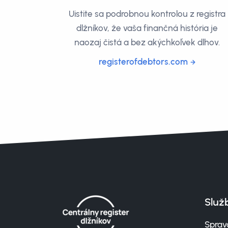
Uistite sa podrobnou kontrolou z registra
dlžníkov, že vaša finančná história je
naozaj čistá a bez akýchkoľvek dlhov.
registerofdebtors.com
Služ
Sprav