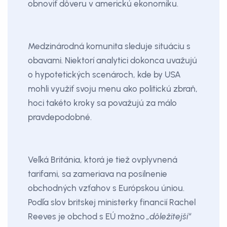
obnoviť dôveru v americkú ekonomiku.
Medzinárodná komunita sleduje situáciu s
obavami. Niektorí analytici dokonca uvažujú
o hypotetických scenároch, kde by USA
mohli využiť svoju menu ako politickú zbraň,
hoci takéto kroky sa považujú za málo
pravdepodobné.
Veľká Británia, ktorá je tiež ovplyvnená
tarifami, sa zameriava na posilnenie
obchodných vzťahov s Európskou úniou.
Podľa slov britskej ministerky financií Rachel
Reeves je obchod s EÚ možno
„dôležitejší“