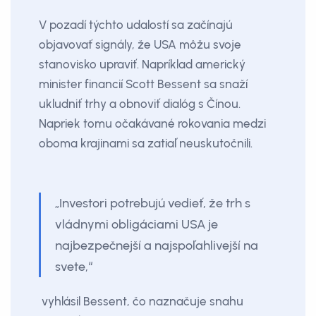
V pozadí týchto udalostí sa začínajú
objavovať signály, že USA môžu svoje
stanovisko upraviť. Napríklad americký
minister financií Scott Bessent sa snaží
ukludniť trhy a obnoviť dialóg s Čínou.
Napriek tomu očakávané rokovania medzi
oboma krajinami sa zatiaľ neuskutočnili.
„Investori potrebujú vedieť, že trh s
vládnymi obligáciami USA je
najbezpečnejší a najspoľahlivejší na
svete,“
vyhlásil Bessent, čo naznačuje snahu