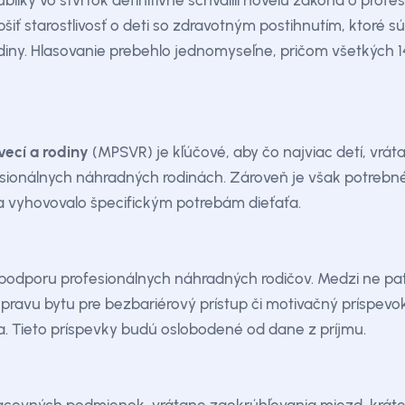
bliky vo štvrtok definitívne schválili novelu zákona o prof
epšiť starostlivosť o deti so zdravotným postihnutím, ktoré
odiny. Hlasovanie prebehlo jednomyseľne, pričom všetkých
vecí a rodiny
(MPSVR) je kľúčové, aby čo najviac detí, vrá
ionálnych náhradných rodinách. Zároveň je však potrebné 
 vyhovovalo špecifickým potrebám dieťaťa.
podporu profesionálnych náhradných rodičov. Medzi ne pat
úpravu bytu pre bezbariérový prístup či motivačný príspevok
ťa. Tieto príspevky budú oslobodené od dane z príjmu.