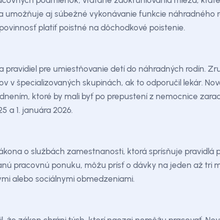
racovných podmienok, vrátane zaokrúhľovania miezd, krá
ela umožňuje aj súbežné vykonávanie funkcie náhradného r
povinnosť platiť poistné na dôchodkové poistenie.
pravidiel pre umiestňovanie detí do náhradných rodín. Zr
v v špecializovaných skupinách, ak to odporučil lekár. Nov
nením, ktoré by mali byť po prepustení z nemocnice zarad
5 a 1. januára 2026.
zákona o službách zamestnanosti, ktorá sprísňuje pravidlá 
nú pracovnú ponuku, môžu prísť o dávky na jeden až tri m
ými alebo sociálnymi obmedzeniami.