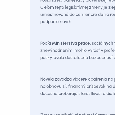
Poslanci Národnej rady Slovenskej repu
Cieľom tejto legislatívnej zmeny je zl
umiestňované do centier pre deti a r
podporilo návrh.
Podľa
Ministerstva práce, sociálnych 
znevýhodnením, mohlo vyrásť v profes
poskytovalo dostatočnú bezpečnosť a
Novela zavádza viaceré opatrenia na 
na obnovu síl, finančný príspevok na 
dočasne preberajú starostlivosť o die