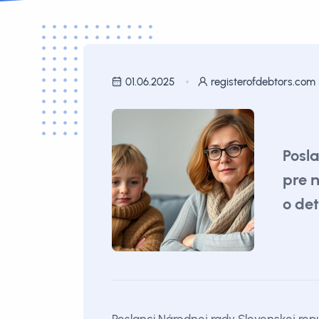
01.06.2025
registerofdebtors.com
Posl
pre 
o de