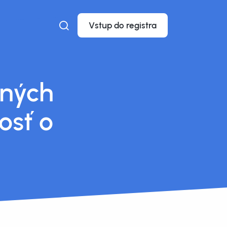
Vstup do registra
dných
osť o