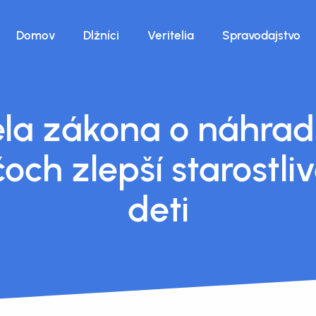
Domov
Dlžníci
Veritelia
Spravodajstvo
la zákona o náhra
čoch zlepší starostliv
deti