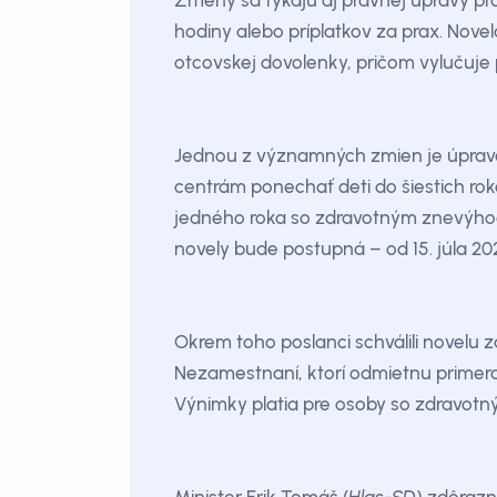
Zmeny sa týkajú aj právnej úpravy p
hodiny alebo príplatkov za prax. Nov
otcovskej dovolenky, pričom vylučuje 
Jednou z významných zmien je úprava 
centrám ponechať deti do šiestich roko
jedného roka so zdravotným znevýhod
novely bude postupná – od 15. júla 202
Okrem toho poslanci schválili novelu 
Nezamestnaní, ktorí odmietnu primera
Výnimky platia pre osoby so zdravotn