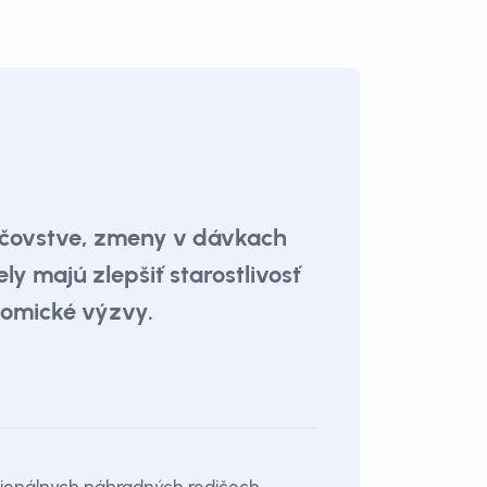
dičovstve, zmeny v dávkach
y majú zlepšiť starostlivosť
nomické výzvy.