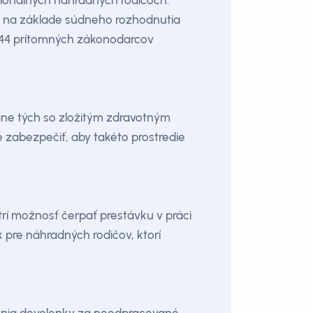
esionálnych náhradných rodičoch.
 sú na základe súdneho rozhodnutia
 144 prítomných zákonodarcov
tane tých so zložitým zdravotným
zabezpečiť, aby takéto prostredie
rí možnosť čerpať prestávku v práci
 pre náhradných rodičov, ktorí