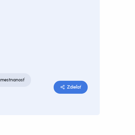
mestnanosť
Zdieľať