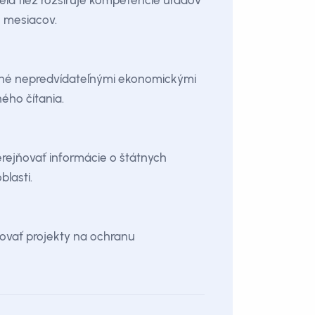
vela tiež rozširuje kompetencie úradov
 mesiacov.
vnené nepredvídateľnými ekonomickými
ého čítania.
erejňovať informácie o štátnych
blasti.
covať projekty na ochranu