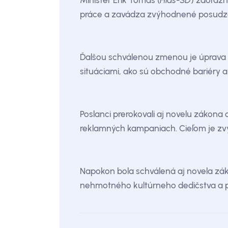
Minister Erik Tomáš (
Hlas-SD
) zdôrazn
práce a zavádza zvýhodnené posudzo
Ďalšou schválenou zmenou je úprava k
situáciami, ako sú obchodné bariéry al
Poslanci prerokovali aj novelu zákon
reklamných kampaniach. Cieľom je zvýši
Napokon bola schválená aj novela zák
nehmotného kultúrneho dedičstva a 