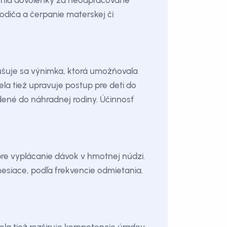
tenia dovolenky za neodpracované
odiča a čerpanie materskej či
ušuje sa výnimka, ktorá umožňovala
ela tiež upravuje postup pre deti do
ené do náhradnej rodiny. Účinnosť
pre vyplácanie dávok v hmotnej núdzi.
esiace, podľa frekvencie odmietania.