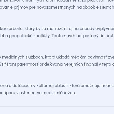
il, že zákon chráni tých, ktorí naozaj nemôžu pracovať. No
vanie príjmov pre novozamestnaných na obdobie šiestich
urzarbeitu, ktorý by sa mal rozšíriť aj na prípady ovply
ebo geopolitické konflikty. Tento návrh bol poslaný do druh
a o mediálnych službách, ktorá ukladá médiám povinnosť zv
ť transparentnosť prideľovania verejných financií v tejto o
ona o dotáciách v kultúrnej oblasti, ktorá umožňuje finan
podporu vlastenectva medzi mládežou.