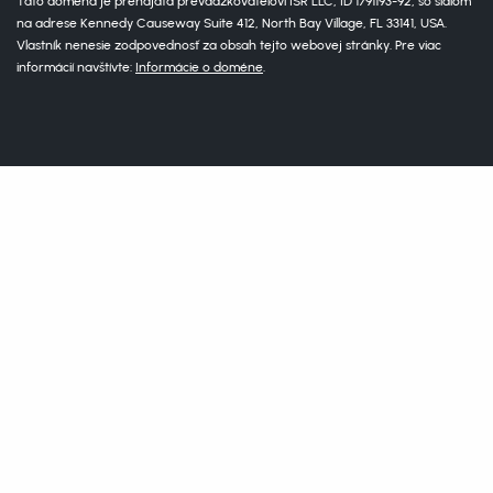
Táto doména je prenajatá prevádzkovateľovi ISR LLC, ID 1791193-92, so sídlom
na adrese Kennedy Causeway Suite 412, North Bay Village, FL 33141, USA.
Vlastník nenesie zodpovednosť za obsah tejto webovej stránky. Pre viac
informácií navštívte:
Informácie o doméne
.