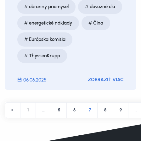
obranný priemysel
dovozné clá
energetické náklady
Čína
Európska komisia
ThyssenKrupp
ZOBRAZIŤ VIAC
06.06.2025
«
1
…
5
6
7
8
9
…