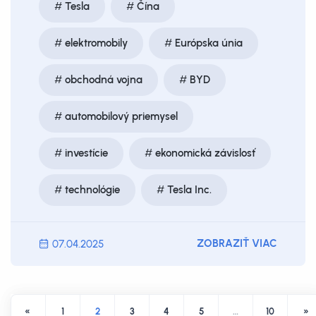
Tesla
Čína
elektromobily
Európska únia
obchodná vojna
BYD
automobilový priemysel
investície
ekonomická závislosť
technológie
Tesla Inc.
ZOBRAZIŤ VIAC
07.04.2025
«
1
2
3
4
5
…
10
»