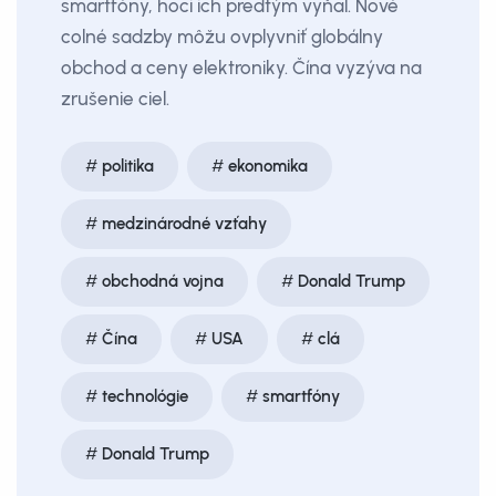
smartfóny, hoci ich predtým vyňal. Nové
colné sadzby môžu ovplyvniť globálny
obchod a ceny elektroniky. Čína vyzýva na
zrušenie ciel.
politika
ekonomika
medzinárodné vzťahy
obchodná vojna
Donald Trump
Čína
USA
clá
technológie
smartfóny
Donald Trump